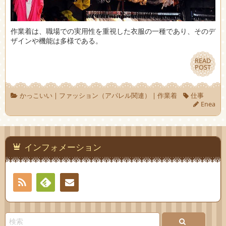
作業着は、職場での実用性を重視した衣服の一種であり、そのデ
ザインや機能は多様である。
READ
READ
POST
POST
かっこいい
|
ファッション（アパレル関連）
|
作業着
仕事
Enea
インフォメーション
RSS
Feedly
お問
い合