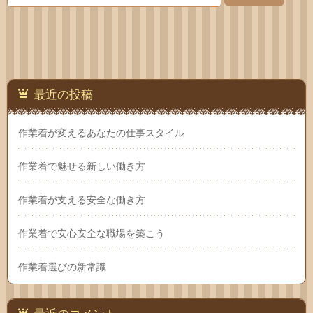
わせ
最近の投稿
作業着が変えるあなたの仕事スタイル
作業着で魅せる新しい働き方
作業着が支える安全な働き方
作業着で安心安全な職場を築こう
作業着選びの新常識