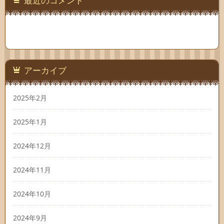
最近のコメント
アーカイブ
2025年2月
2025年1月
2024年12月
2024年11月
2024年10月
2024年9月