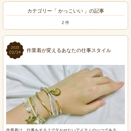
カテゴリー「 かっこいい 」の記事
2 件
2025
2025
作業着が変えるあなたの仕事スタイル
02/24
02/24
作業着は、仕事をする上で欠かせないアイテムの一つである。