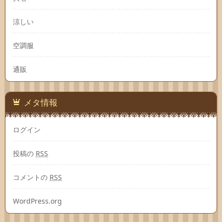
涼しい
空調服
通販
メタ情報
ログイン
投稿の
RSS
コメントの
RSS
WordPress.org