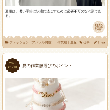
夏服は、暑い季節に快適に過ごすために必要不可欠な衣類であ
る。
READ
READ
POST
POST
ファッション（アパレル関連）
|
作業服
|
夏服
仕事
Enea
2025
2025
夏の作業服選びのポイント
01/18
01/18