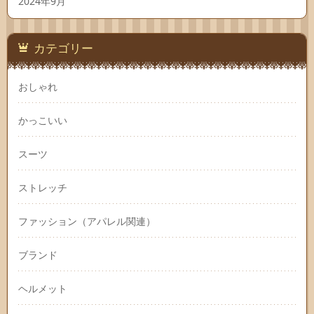
2024年9月
カテゴリー
おしゃれ
かっこいい
スーツ
ストレッチ
ファッション（アパレル関連）
ブランド
ヘルメット