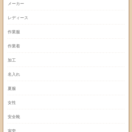
メーカー
レディース
作業服
作業着
加工
名入れ
夏服
女性
安全靴
寅壱