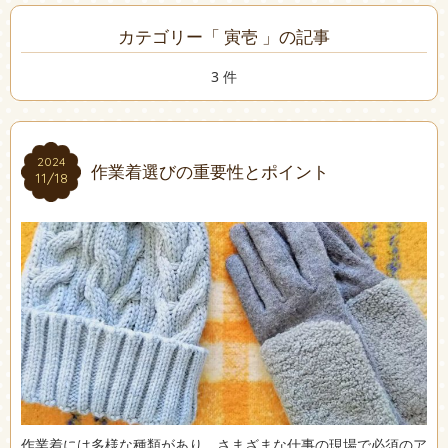
カテゴリー「 寅壱 」の記事
3 件
2024
2024
作業着選びの重要性とポイント
11/18
11/18
作業着には多様な種類があり、さまざまな仕事の現場で必須のア