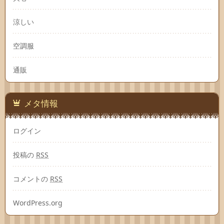
涼しい
空調服
通販
メタ情報
ログイン
投稿の
RSS
コメントの
RSS
WordPress.org