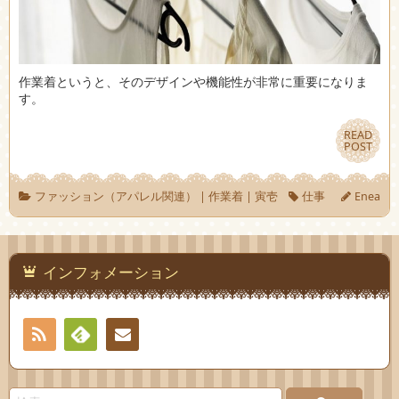
作業着というと、そのデザインや機能性が非常に重要になりま
す。
READ
READ
POST
POST
ファッション（アパレル関連）
|
作業着
|
寅壱
仕事
Enea
インフォメーション
RSS
Feedly
お問